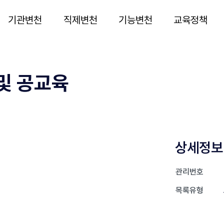
기관변천
직제변천
기능변천
교육정책
및 공교육
상세정보
관리번호
목록유형