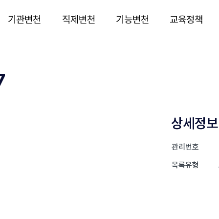
기관변천
직제변천
기능변천
교육정책
7
상세정보
관리번호
목록유형