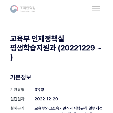
교육부 인재정책실
평생학습지원과 (20221229 ~
)
기본정보
기관유형
3유형
설립일자
2022-12-29
설치근거
교육부와그소속기관직제시행규칙 일부개정