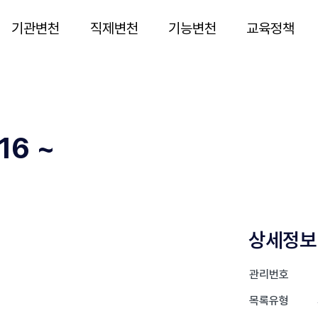
기관변천
직제변천
기능변천
교육정책
6 ~
상세정보
관리번호
목록유형