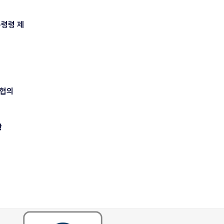
통령령 제
 협의
항