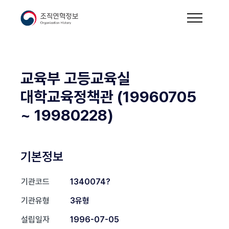
교육부 고등교육실
대학교육정책관 (19960705
~ 19980228)
기본정보
기관코드
1340074?
기관유형
3유형
설립일자
1996-07-05