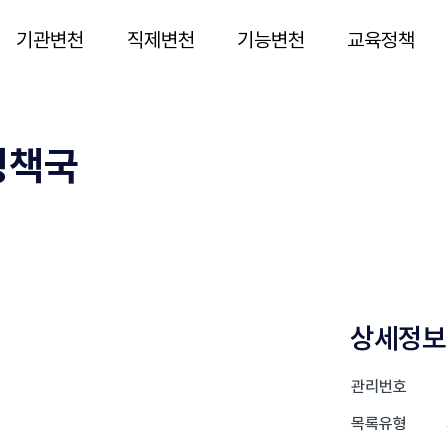
기관변천
직제변천
기능변천
교육정책
정책국
상세정보
관리번호
목록유형