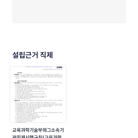
설립근거 직제
교육과학기술부와그소속기
관직제시행규칙(교육과학