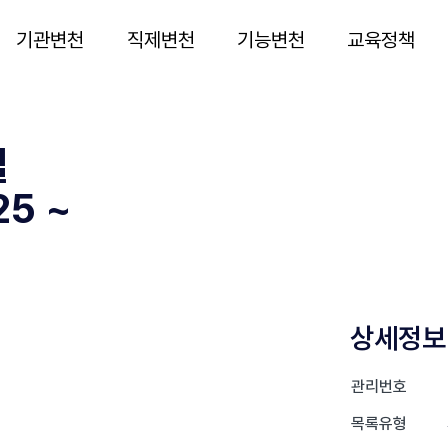
기관변천
직제변천
기능변천
교육정책
실
5 ~
상세정보
관리번호
목록유형