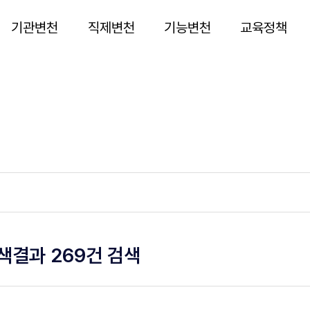
기관변천
직제변천
기능변천
교육정책
색결과 269건 검색