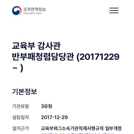
교육부 감사관
반부패청렴담당관 (20171229
~ )
기본정보
기관유형
3유형
설립일자
2017-12-29
설치근거
교육부와그소속기관직제시행규칙 일부개정