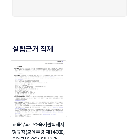
설립근거 직제
교육부와그소속기관직제시
행규칙(교육부령 제143호,