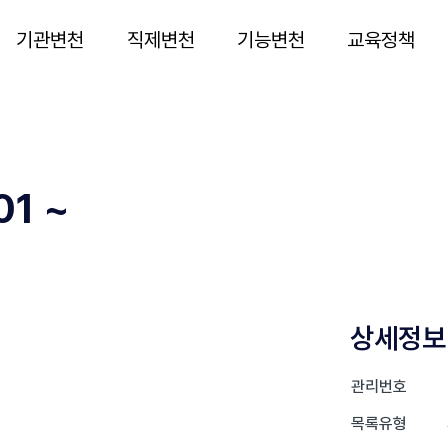
기관변천
직제변천
기능변천
교육정책
1 ~
상세정보
관리번호
목록유형