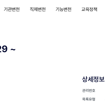
기관변천
직제변천
기능변천
교육정책
9 ~
상세정보
관리번호
목록유형