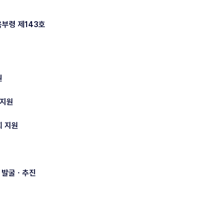
육부령 제143호
원
 지원
회 지원
항 발굴ㆍ추진