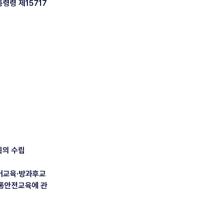
령령 제15717
획의 수립
어교육·방과후교
교통안전교육에 관