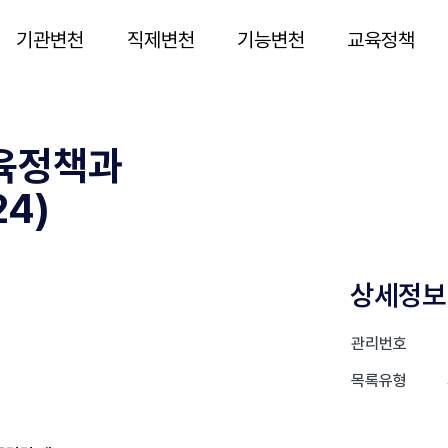
기관변천
직제변천
기능변천
교육정책
육정책과
24)
상세정보
관리번호
목록유형