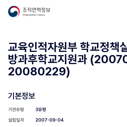
교육인적자원부 학교정책
방과후학교지원과 (20070
20080229)
기본정보
기관유형
3유형
설립일자
2007-09-04