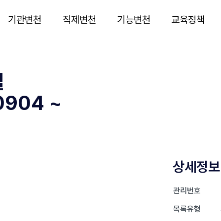
기관변천
직제변천
기능변천
교육정책
실
904 ~
상세정보
관리번호
목록유형