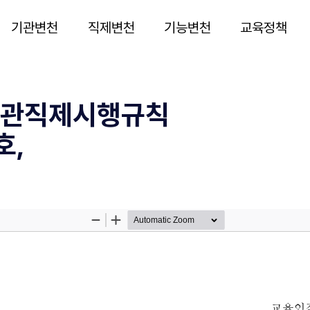
기관변천
직제변천
기능변천
교육정책
관직제시행규칙
호,