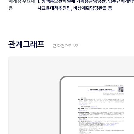
제개정 주요내
1. 정책홍보관리실에 기획총괄담당관, 법무규제개혁
용
사교육대책추진팀, 비상계획담당관을 둠
관계그래프
큰 화면으로 보기