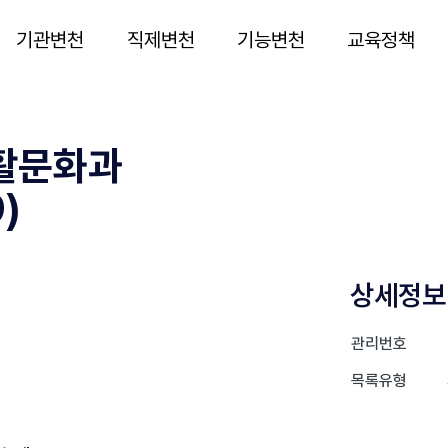
기관변천
직제변천
기능변천
교육정책
활문화과
)
상세정보
관리번호
목록유형