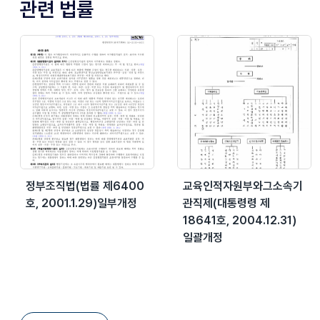
관련 법률
정부조직법(법률 제6400
교육인적자원부와그소속기
호, 2001.1.29)일부개정
관직제(대통령령 제
18641호, 2004.12.31)
일괄개정