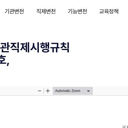
기관변천
직제변천
기능변천
교육정책
관직제시행규칙
호,