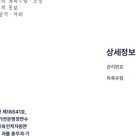
상세정보
관리번호
목록유형
제18641호,
 국가전문행정연수
 교육인적자원연
 과를 총무과·기