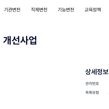
기관변천
직제변천
기능변천
교육정책
경 개선사업
상세정보
관리번호
목록유형