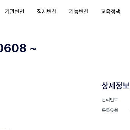
기관변천
직제변천
기능변천
교육정책
608 ~
상세정보
관리번호
목록유형