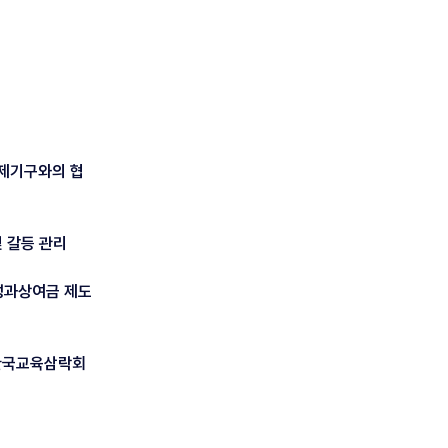
국제기구와의 협
및 갈등 관리
 성과상여금 제도
 한국교육삼락회