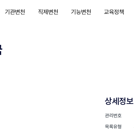
기관변천
직제변천
기능변천
교육정책
국
상세정보
관리번호
목록유형