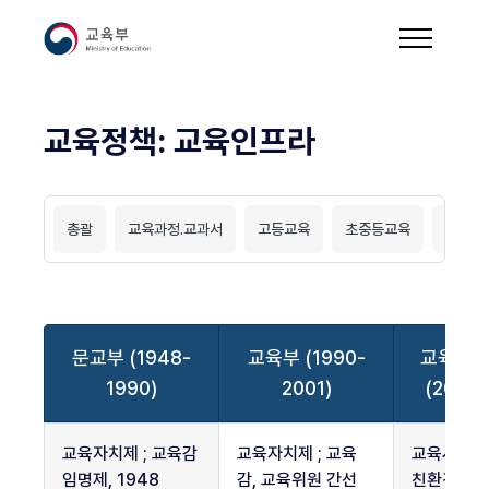
교육정책: 교육인프라
총괄
교육과정.교과서
고등교육
초중등교육
유.특
문교부 (1948-
교육부 (1990-
교육인
1990)
2001)
(2001-
교
교육자치제 ; 교육감
교육자치제 ; 교육
교육시설의
육
임명제, 1948
감, 교육위원 간선
친환경화, 