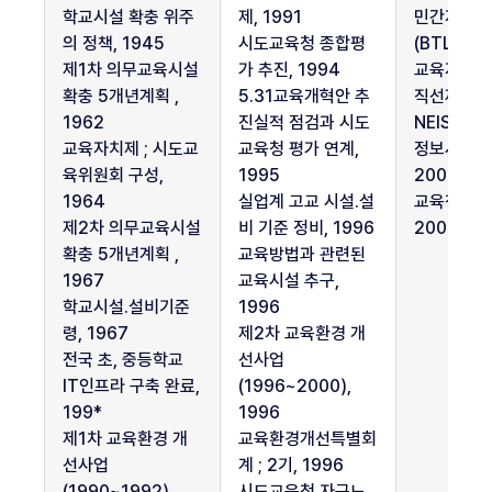
정
학교시설 확충 위주
제, 1991
민간자본 
책
의 정책, 1945
시도교육청 종합평
(BTL사업)
중
제1차 의무교육시설
가 추진, 1994
교육자치제 
교
확충 5개년계획 ,
5.31교육개혁안 추
직선제, 20
육
1962
진실적 점검과 시도
NEIS(종
인
교육자치제 ; 시도교
교육청 평가 연계,
정보시스템)
프
육위원회 구성,
1995
2006
1964
실업계 고교 시설.설
교육청 BT
라
제2차 의무교육시설
비 기준 정비, 1996
2008
관
확충 5개년계획 ,
교육방법과 관련된
련
1967
교육시설 추구,
내
학교시설.설비기준
1996
용
령, 1967
제2차 교육환경 개
이
전국 초, 중등학교
선사업
들
IT인프라 구축 완료,
(1996~2000),
어
199*
1996
간
제1차 교육환경 개
교육환경개선특별회
표
선사업
계 ; 2기, 1996
입
(1990~1992),
시도교육청 자구노