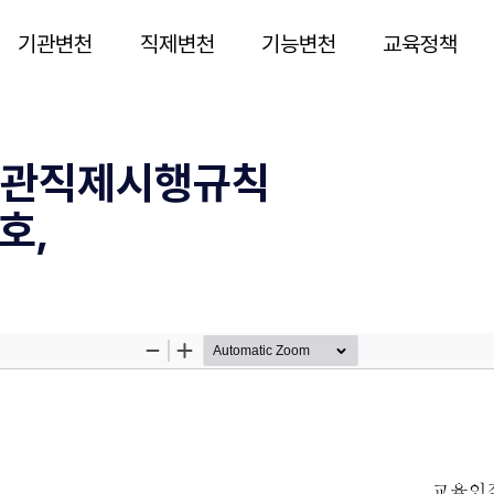
기관변천
직제변천
기능변천
교육정책
관직제시행규칙
호,