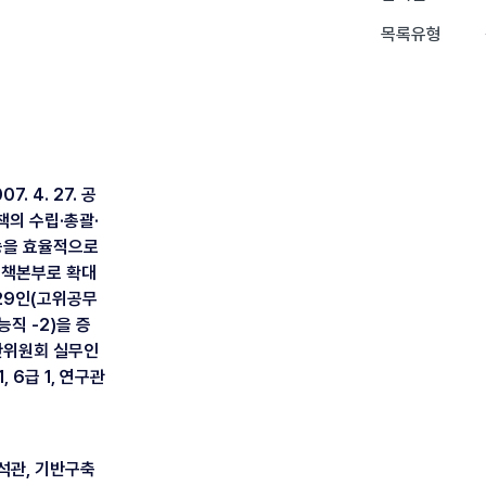
목록유형
. 4. 27. 공
정책의 수립·총괄·
능을 효율적으로
정책본부로 확대
 29인(고위공무
 기능직 -2)을 증
찬위원회 실무인
 6급 1, 연구관
석관, 기반구축