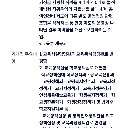
과장급 개방형 직위를 4개에서 5개로 늘려
개방형 직위운영의 자율성을 확대하며, 총
액인건비 제도에 따른 별도 운영정원 관련
조항을 삭제하는 등 현행 제도의 운영상 나
타난 일부 미비점을 개선ㆍ보완하려는 것
임.
<교육부 제공>
제개정 주요내
1. 교육시설담당관을 교육통계담당관로 변
용
경함
2. 교육정책실을 학교정책실로 개편함
-학교정책실에 학교정책과ㆍ공교육진흥과
ㆍ교원정책과ㆍ교원복지연수과ㆍ교육과정
정책과ㆍ교과서정책과ㆍ교육과정운영과ㆍ
인성체육예술교육과ㆍ학생복지정책과ㆍ학
교생활문화과ㆍ학생건강정책과 및 방과후
학교지원과를 둠
- 교육정책실장 및 창의인재정책관을 학교
정책실장 및 교육과정정책관로 변경함