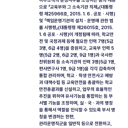
하부조직의 분장사무를 조정하는 등의 내용
으로 「교육부와 그 소속기관 직제」(대통령
령 제25966호, 2015. 1. 6 . 공포ㆍ시행)
및 「책임운영기관의 설치ㆍ운영에 관한 법
률 시행령」(대통령령 제26015호, 2015.
1. 6 공포ㆍ시행)이 개정됨에 따라, 학교안
전 및 국정과제 등에 필요한 인력 7명(5급
3명, 6급 4명)을 증원하고, 교육부 인력 5
명(5급 2명, 6급 2명, 9급 1명)과 국사편
찬위원회 등 소속기관의 인력 3명(5급 1명,
편사연구사 1명, 9급 1명)을 각각 감축하여
통합 관리하며, 학교ㆍ학생 안전사고 예방
과 대책수립 등 교육안전을 총괄하는 학교
안전총괄과를 신설하고, 업무의 효율적인
추진을 위하여 유사기능을 통합하는 등 부
서별 기능을 조정하며, 실ㆍ국ㆍ과의 명칭
을 통해서 역할을 인식할 수 있도록 부서 명
칭을 변경하는 한편,
관리운영직군을 일반직 등으로 전환하고,