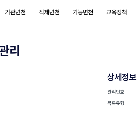
기관변천
직제변천
기능변천
교육정책
보관리
상세정보
관리번호
목록유형